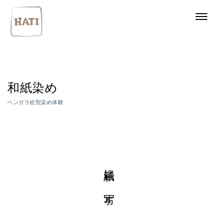
和紙染め
ベンガラ絵型染め体験
和紙に、写す。